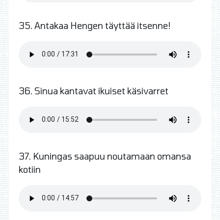
35. Antakaa Hengen täyttää itsenne!
36. Sinua kantavat ikuiset käsivarret
37. Kuningas saapuu noutamaan omansa
kotiin