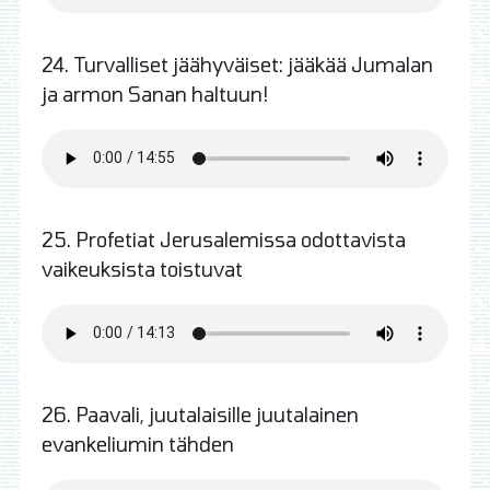
24. Turvalliset jäähyväiset: jääkää Jumalan
ja armon Sanan haltuun!
25. Profetiat Jerusalemissa odottavista
vaikeuksista toistuvat
26. Paavali, juutalaisille juutalainen
evankeliumin tähden