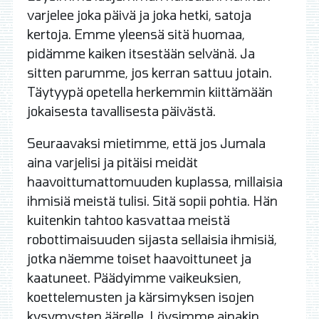
varjelee joka päivä ja joka hetki, satoja
kertoja. Emme yleensä sitä huomaa,
pidämme kaiken itsestään selvänä. Ja
sitten parumme, jos kerran sattuu jotain.
Täytyypä opetella herkemmin kiittämään
jokaisesta tavallisesta päivästä.
Seuraavaksi mietimme, että jos Jumala
aina varjelisi ja pitäisi meidät
haavoittumattomuuden kuplassa, millaisia
ihmisiä meistä tulisi. Sitä sopii pohtia. Hän
kuitenkin tahtoo kasvattaa meistä
robottimaisuuden sijasta sellaisia ihmisiä,
jotka näemme toiset haavoittuneet ja
kaatuneet. Päädyimme vaikeuksien,
koettelemusten ja kärsimyksen isojen
kysymysten äärelle. Löysimme ainakin