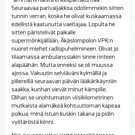
Seuraavaa parivaljakkoa odotimmekin sitten
tunnin verran, koska he olivat kuskaamassa
edellistä kaatunutta vaeltajaa. Lopulta he
sitten päristelivät paikalle
supermönkijällään, Äkäslompolon VPK:n
nuoret miehet radiopuhelimineen. Olivat jo
tilaamassa ambulanssiakin sinne rinteen
alapäähän. Mutta onneksi se oli muussa
ajossa. Vakuutin selviäväni kylmällä ja
pillereillä seuraavan päivän lääkärikäyntiin
saakka, kunhan vievät minut kämpille.
Olihan se unohtumaton viisikilometrinen
mutkaista alamäkeä kohtuuttoman kapeaa
polkua, minä istuin kuskin takana ja pidin
vyötäröstä kiinni.