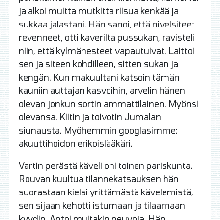
ja alkoi muitta mutkitta riisua kenkää ja
sukkaa jalastani. Hän sanoi, että nivelsiteet
revenneet, otti kaverilta pussukan, ravisteli
niin, että kylmänesteet vapautuivat. Laittoi
sen ja siteen kohdilleen, sitten sukan ja
kengän. Kun makuultani katsoin tämän
kauniin auttajan kasvoihin, arvelin hänen
olevan jonkun sortin ammattilainen. Myönsi
olevansa. Kiitin ja toivotin Jumalan
siunausta. Myöhemmin googlasimme:
akuuttihoidon erikoislääkäri.
Vartin perästä käveli ohi toinen pariskunta.
Rouvan kuultua tilannekatsauksen hän
suorastaan kielsi yrittämästä kävelemistä,
sen sijaan kehotti istumaan ja tilaamaan
kyydin. Antoi muitakin neuvoja. Hän