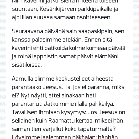
Niin, kaverini jatkoi sieltä rinteeltä toiseen
suuntaan, Kesänkijärven parkkipaikalle ja
ajoi illan suussa samaan osoitteeseen.
Seuraavana päivänä sain saapaskipsin, sen
kanssa palasimme etelään. Ennen sitä
kaverini ehti patikoida kolme komeaa päivää
ja minä leppoistin samat päivät elämääni
sisätiloissa.
Aamulla olimme keskustelleet aiheesta
parantaako Jeesus. Tai jos ei paranna, miksi
ei? Nyt näytti, ettei ainakaan heti
parantanut. Jatkoimme illalla pähkäilyä.
Tavallisen ihmisen kysymys: Jos Jeesus on
sellainen kuin Raamattu kertoo, miksei hän
saman tien varjellut koko tapaturmalta?
Löysimme laajemman näköalan: hänhän