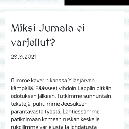
Miksi Jumala ei
varjellut?
29.9.2021
Olimme kaverin kanssa Ylläsjärven
kämpällä. Päässeet vihdoin Lappiin pitkän
odotuksen jälkeen. Tutkimme sunnuntain
tekstejä, puhuimme Jeesuksen
parantavasta työstä. Lähtiessämme
patikoimaan komean ruskan keskelle
rukoilimme varjelusta ja johdatusta