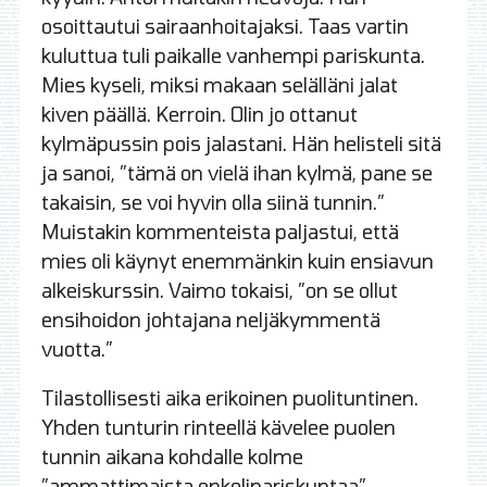
osoittautui sairaanhoitajaksi. Taas vartin
kuluttua tuli paikalle vanhempi pariskunta.
Mies kyseli, miksi makaan selälläni jalat
kiven päällä. Kerroin. Olin jo ottanut
kylmäpussin pois jalastani. Hän helisteli sitä
ja sanoi, ”tämä on vielä ihan kylmä, pane se
takaisin, se voi hyvin olla siinä tunnin.”
Muistakin kommenteista paljastui, että
mies oli käynyt enemmänkin kuin ensiavun
alkeiskurssin. Vaimo tokaisi, ”on se ollut
ensihoidon johtajana neljäkymmentä
vuotta.”
Tilastollisesti aika erikoinen puolituntinen.
Yhden tunturin rinteellä kävelee puolen
tunnin aikana kohdalle kolme
”ammattimaista enkelipariskuntaa”.