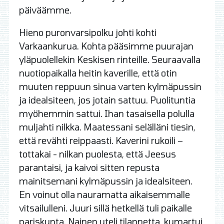
päiväämme.
Hieno puronvarsipolku johti kohti
Varkaankurua. Kohta pääsimme puurajan
yläpuolellekin Keskisen rinteille. Seuraavalla
nuotiopaikalla heitin kaverille, että otin
muuten reppuun sinua varten kylmäpussin
ja idealsiteen, jos jotain sattuu. Puolituntia
myöhemmin sattui. Ihan tasaisella polulla
muljahti nilkka. Maatessani selälläni tiesin,
että revähti reippaasti. Kaverini rukoili –
tottakai - nilkan puolesta, että Jeesus
parantaisi, ja kaivoi sitten repusta
mainitsemani kylmäpussin ja idealsiteen.
En voinut olla nauramatta aikaisemmalle
vitsailulleni. Juuri sillä hetkellä tuli paikalle
pariskunta. Nainen uteli tilannetta, kumartui